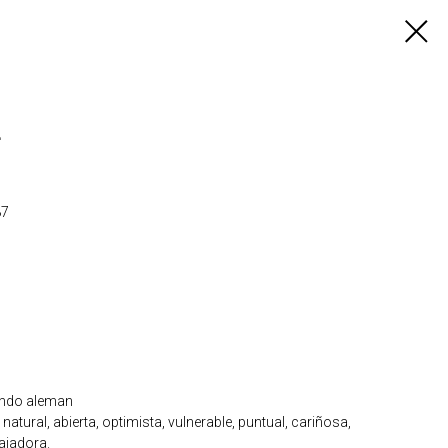
4
87
iendo aleman
atural, abierta, optimista, vulnerable, puntual, cariñosa,
ajadora.