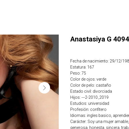
Anastasiya G 409
Fecha de nacimiento: 29/12/19
Estatura: 167
Peso: 75
Color de ojos: verde
Color de pelo: castaño
Estado civil: divorciada
Hijos: ---2-2010.,2019
Estudios: universidad
Profesión: confitero
Idiomas: ingles basico, aprend
Carácter: Soy una mujer amable, n
generosa, honesta, sincera, trab