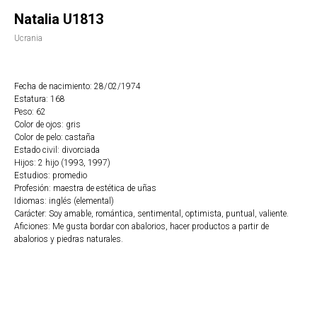
Natalia U1813
Ucrania
Fecha de nacimiento: 28/02/1974
Estatura: 168
Peso: 62
Color de ojos: gris
Color de pelo: castaña
Estado civil: divorciada
Hijos: 2 hijo (1993, 1997)
Estudios: promedio
Profesión: maestra de estética de uñas
Idiomas: inglés (elemental)
Carácter: Soy amable, romántica, sentimental, optimista, puntual, valiente.
Aficiones: Me gusta bordar con abalorios, hacer productos a partir de
abalorios y piedras naturales.