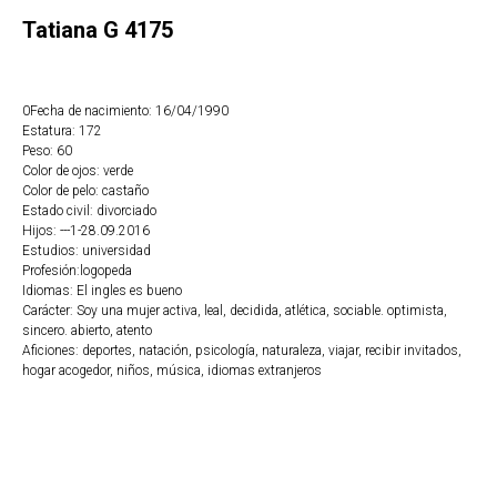
Tatiana G 4175
0Fecha de nacimiento: 16/04/1990
Estatura: 172
Peso: 60
Color de ojos: verde
Color de pelo: castaño
Estado civil: divorciado
Hijos: ---1-28.09.2016
Estudios: universidad
Profesión:logopeda
Idiomas: El ingles es bueno
Carácter: Soy una mujer activa, leal, decidida, atlética, sociable. optimista,
sincero. abierto, atento
Aficiones: deportes, natación, psicología, naturaleza, viajar, recibir invitados,
hogar acogedor, niños, música, idiomas extranjeros