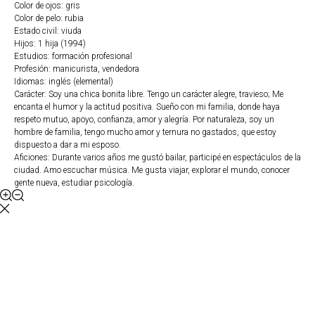
Color de ojos: gris
Color de pelo: rubia
Estado civil: viuda
Hijos: 1 hija (1994)
Estudios: formación profesional
Profesión: manicurista, vendedora
Idiomas: inglés (elemental)
Carácter: Soy una chica bonita libre. Tengo un carácter alegre, travieso; Me
encanta el humor y la actitud positiva. Sueño con mi familia, donde haya
respeto mutuo, apoyo, confianza, amor y alegría. Por naturaleza, soy un
hombre de familia, tengo mucho amor y ternura no gastados, que estoy
dispuesto a dar a mi esposo.
Aficiones: Durante varios años me gustó bailar, participé en espectáculos de la
ciudad. Amo escuchar música. Me gusta viajar, explorar el mundo, conocer
gente nueva, estudiar psicología.