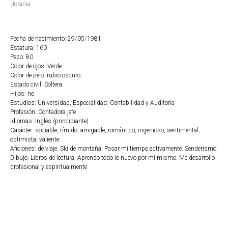
Ucrania
Fecha de nacimiento: 29/05/1981
Estatura: 160
Peso: 80
Color de ojos: Verde
Color de pelo: rubio oscuro
Estado civil: Soltera
Hijos: no
Estudios: Universidad, Especialidad: Contabilidad y Auditoría
Profesión: Contadora jefe
Idiomas: Inglés (principiante)
Carácter: sociable, tímido, amigable, romántico, ingenioso, sentimental,
optimista, valiente
Aficiones: de viaje. Ski de montaña. Pasar mi tiempo activamente. Senderismo.
Dibujo. Libros de lectura. Aprendo todo lo nuevo por mí mismo. Me desarrollo
profesional y espiritualmente