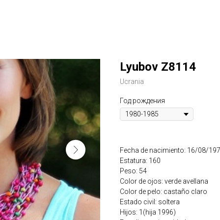
Lyubov Z8114
Ucrania
Год рождения
Fecha de nacimiento: 16/08/19
Estatura: 160
Peso: 54
Color de ojos: verde avellana
Color de pelo: castaño claro
Estado civil: soltera
Hijos: 1(hija 1996)