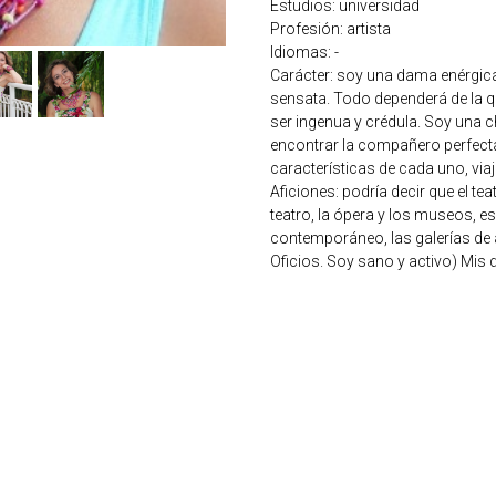
Estudios: universidad
Profesión: artista
Idiomas: -
Carácter: soy una dama enérgica 
sensata. Todo dependerá de la q
ser ingenua y crédula. Soy una 
encontrar la compañero perfecta
características de cada uno, v
Aficiones: podría decir que el tea
teatro, la ópera y los museos, 
contemporáneo, las galerías de ar
Oficios. Soy sano y activo) Mis d