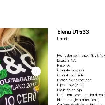
Elena U1533
Ucrania
Fecha de nacimiento: 18/03/19
Estatura: 170
Peso: 66
Color de ojos: azul
Color de pelo: rubia
Estado civil: divorciada
Hijos: 1 hija (2016)
Estudios: colega
Profesión: gerente senior de saló
Idiomas: inglés (principiante)
Carácter: sociable, optimista, pu