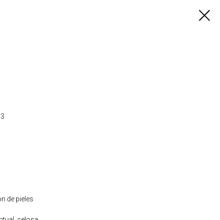
73
n de pieles
ntual, celosa.