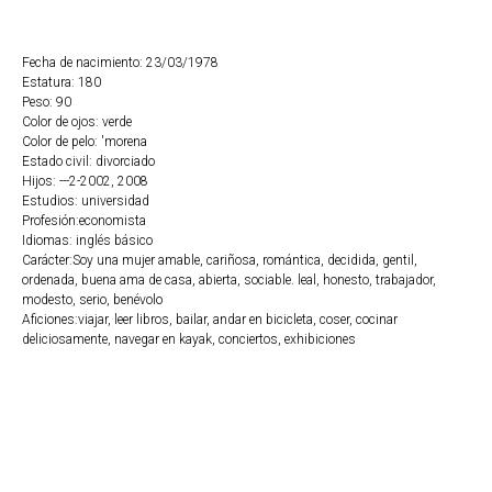
Fecha de nacimiento: 23/03/1978
Estatura: 180
Peso: 90
Color de ojos: verde
Color de pelo: 'morena
Estado civil: divorciado
Hijos: ---2-2002, 2008
Estudios: universidad
Profesión:economista
Idiomas: inglés básico
Carácter:Soy una mujer amable, cariñosa, romántica, decidida, gentil,
ordenada, buena ama de casa, abierta, sociable. leal, honesto, trabajador,
modesto, serio, benévolo
Aficiones:viajar, leer libros, bailar, andar en bicicleta, coser, cocinar
deliciosamente, navegar en kayak, conciertos, exhibiciones