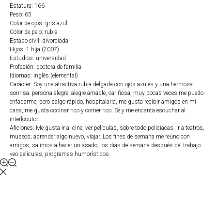
Estatura: 166
Peso: 65
Color de ojos: gris-azul
Color de pelo: rubia
Estado civil: divorciada
Hijos: 1 hija (2007)
Estudios: universidad
Profesión: doctora de familia
Idiomas: inglés (elemental)
Carácter: Soy una atractiva rubia delgada con ojos azules y una hermosa
sonrisa. persona alegre, alegre amable, cariñosa, muy pocas veces me puedo
enfadarme, pero salgo rápido, hospitalaria, me gusta recibir amigos en mi
casa, me gusta cocinar rico y comer rico. Sé y me encanta escuchar al
interlocutor.
Aficiones: Me gusta ir al cine, ver películas, sobre todo policiacas; ir a teatros,
museos; aprender algo nuevo, viajar. Los fines de semana me reúno con
amigos, salimos a hacer un asado; los días de semana después del trabajo
veo películas, programas humorísticos.