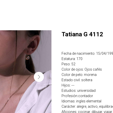
Tatiana G 4112
Fecha de nacimiento: 15/04/19
Estatura: 170
Peso: 52
Color de ojos: Ojos cafés
Color de pelo: morena
Estado civil: soltera
Hijos: ---
Estudios: universidad
Profesión:contador
Idiomas: ingles elemental
Carácter: alegre, activo, equilibr
Aficiones: cocinar, dibujar, viaja