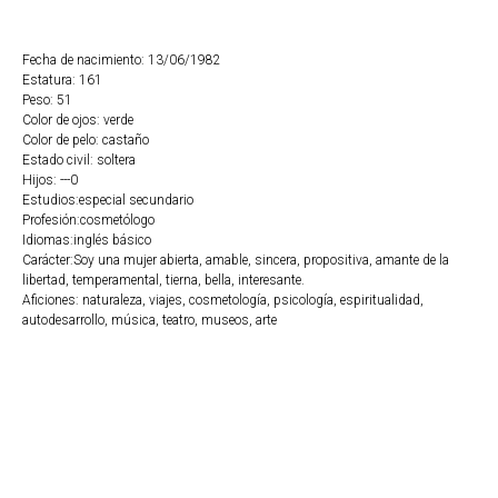
Fecha de nacimiento: 13/06/1982
Estatura: 161
Peso: 51
Color de ojos: verde
Color de pelo: castaño
Estado civil: soltera
Hijos: ---0
Estudios:especial secundario
Profesión:cosmetólogo
Idiomas:inglés básico
Carácter:Soy una mujer abierta, amable, sincera, propositiva, amante de la
libertad, temperamental, tierna, bella, interesante.
Aficiones: naturaleza, viajes, cosmetología, psicología, espiritualidad,
autodesarrollo, música, teatro, museos, arte