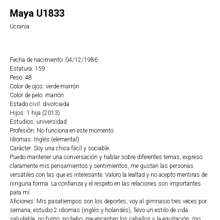
Maya U1833
Ucrania
Fecha de nacimiento: 04/12/1986
Estatura: 159
Peso: 48
Color de ojos: verde-marrón
Color de pelo: marrón
Estado civil: divorciada
Hijos: 1 hija (2013)
Estudios: universidad
Profesión: No funciona en este momento
Idiomas: Inglés (elemental)
Carácter: Soy una chica fácil y sociable.
Puedo mantener una conversación y hablar sobre diferentes temas, expreso
claramente mis pensamientos y sentimientos, me gustan las personas
versátiles con las que es interesante. Valoro la lealtad y no acepto mentiras de
ninguna forma. La confianza y el respeto en las relaciones son importantes
para mí.
Aficiones: Mis pasatiempos son los deportes, voy al gimnasio tres veces por
semana, estudio 2 idiomas (inglés y holandés), llevo un estilo de vida
saludable, no fumo, no bebo, me encantan los caballos y la equitación. (no