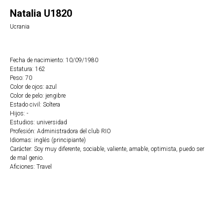
Natalia U1820
Ucrania
Fecha de nacimiento: 10/09/1980
Estatura: 162
Peso: 70
Color de ojos: azul
Color de pelo: jengibre
Estado civil: Soltera
Hijos: -
Estudios: universidad
Profesión: Administradora del club RIO
Idiomas: inglés (principiante)
Carácter: Soy muy diferente, sociable, valiente, amable, optimista, puedo ser
de mal genio.
Aficiones: Travel