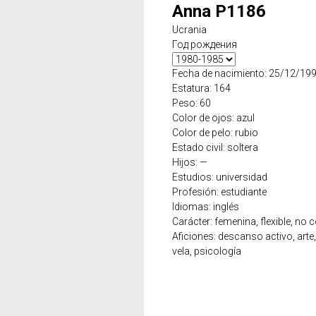
Anna P1186
Ucrania
Год рождения
Fecha de nacimiento: 25/12/19
Estatura: 164
Peso: 60
Color de ojos: azul
Color de pelo: rubio
Estado civil: soltera
Hijos: —
Estudios: universidad
Profesión: estudiante
Idiomas: inglés
Carácter: femenina, flexible, no c
Aficiones: descanso activo, arte,
vela, psicología