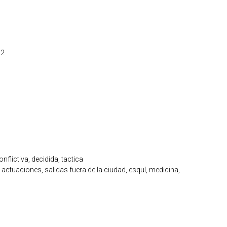
92
onflictiva, decidida, tactica
 actuaciones, salidas fuera de la ciudad, esquí, medicina,