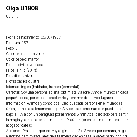
Olga U1808
Ucrania
Fecha de nacimiento: 06/07/1987
Estatura: 157
Peso: 51
Color de ojos: gris-verde
Color de pelo: marron
Estado civil: divorciada
Hijos: 1 hijo (2013)
Estudios: universidad
Profesión: psiquiatra
Idiomas: inglés (hablado), francés (elemental)
Carácter: Soy una persona abierta, optimista y alegre. Amo el mundo en cada
pequeña cosa, por eso amo explorarlo y llenarme de nuevos lugares,
información, eventos y conocidos. Creo que cada persona en el mundo es
única, como cada fenómeno, lugar. Soy de esas personas que pueden salir
bajo la lluvia con un paraguas por al menos 5 minutos, pero solo para sentir
la magia y la magia de este momento. Y aún mejor en este momento es en un
acogedor café.)))
Aficiones: Practico deportes: voy al gimnasio 2 o 3 veces por semana, hago
ejercicios cardiovasculares de alta intensidad en casa, a veces hago jogging,