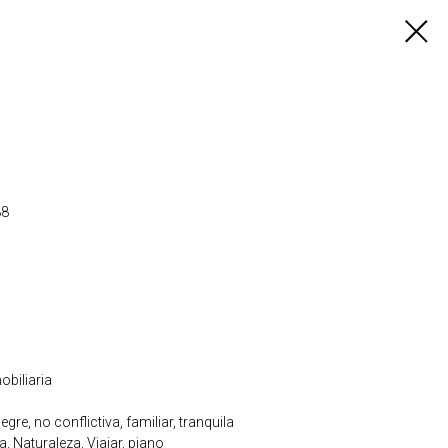
88
biliaria
gre, no conflictiva, familiar, tranquila
, Naturaleza, Viajar, piano