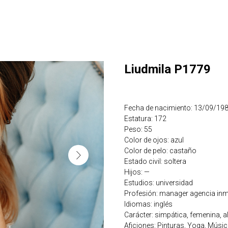
Liudmila P1779
Fecha de nacimiento: 13/09/19
Estatura: 172
Peso: 55
Color de ojos: azul
Color de pelo: castaño
Estado civil: soltera
Hijos: —
Estudios: universidad
Profesión: manager agencia inmo
Idiomas: inglés
Carácter: simpática, femenina, ale
Aficiones: Pinturas, Yoga, Música