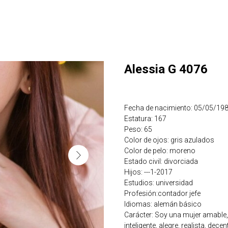
Alessia G 4076
Fecha de nacimiento: 05/05/19
Estatura: 167
Peso: 65
Color de ojos: gris azulados
Color de pelo: moreno
Estado civil: divorciada
Hijos: ---1-2017
Estudios: universidad
Profesión:contador jefe
Idiomas: alemán básico
Carácter: Soy una mujer amable, 
inteligente, alegre, realista, decen