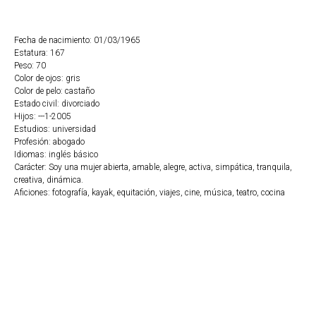
Fecha de nacimiento: 01/03/1965
Estatura: 167
Peso: 70
Color de ojos: gris
Color de pelo: castaño
Estado civil: divorciado
Hijos: ---1-2005
Estudios: universidad
Profesión: abogado
Idiomas: inglés básico
Carácter: Soy una mujer abierta, amable, alegre, activa, simpática, tranquila,
creativa, dinámica.
Aficiones: fotografía, kayak, equitación, viajes, cine, música, teatro, cocina