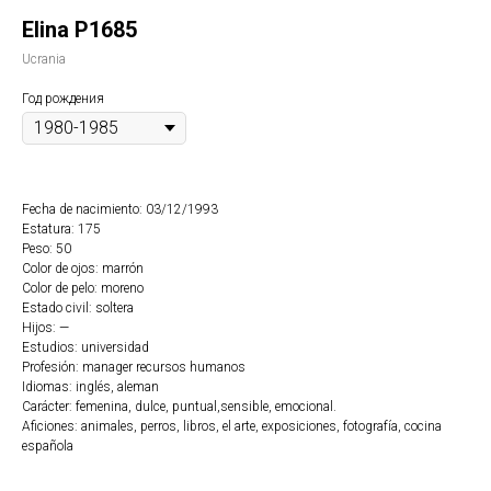
Elina P1685
Ucrania
Год рождения
Fecha de nacimiento: 03/12/1993
Estatura: 175
Peso: 50
Color de ojos: marrón
Color de pelo: moreno
Estado civil: soltera
Hijos: —
Estudios: universidad
Profesión: manager recursos humanos
Idiomas: inglés, aleman
Carácter: femenina, dulce, puntual,sensible, emocional.
Aficiones: animales, perros, libros, el arte, exposiciones, fotografía, cocina
española