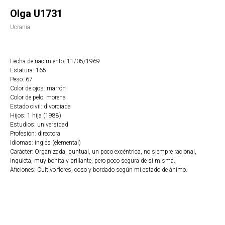
Olga U1731
Ucrania
Fecha de nacimiento: 11/05/1969
Estatura: 165
Peso: 67
Color de ojos: marrón
Color de pelo: morena
Estado civil: divorciada
Hijos: 1 hija (1988)
Estudios: universidad
Profesión: directora
Idiomas: inglés (elemental)
Carácter: Organizada, puntual, un poco excéntrica, no siempre racional,
inquieta, muy bonita y brillante, pero poco segura de sí misma.
Aficiones: Cultivo flores, coso y bordado según mi estado de ánimo.