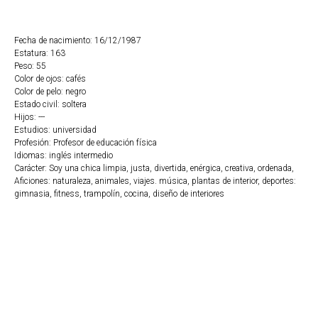
Fecha de nacimiento: 16/12/1987
Estatura: 163
Peso: 55
Color de ojos: cafés
Color de pelo: negro
Estado civil: soltera
Hijos: ---
Estudios: universidad
Profesión: Profesor de educación física
Idiomas: inglés intermedio
Carácter: Soy una chica limpia, justa, divertida, enérgica, creativa, ordenada,
Aficiones: naturaleza, animales, viajes. música, plantas de interior, deportes:
gimnasia, fitness, trampolín, cocina, diseño de interiores