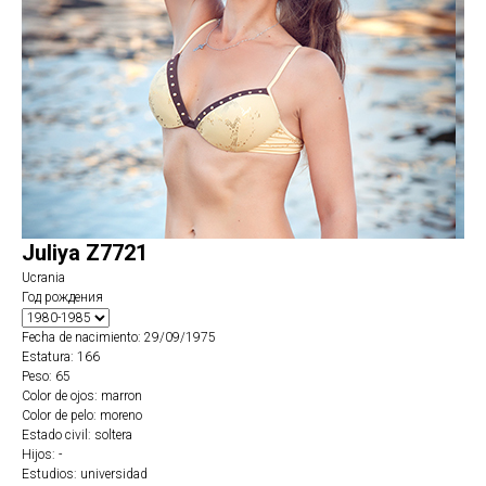
Juliya Z7721
Ucrania
Год рождения
Fecha de nacimiento: 29/09/1975
Estatura: 166
Peso: 65
Color de ojos: marron
Color de pelo: moreno
Estado civil: soltera
Hijos: -
Estudios: universidad