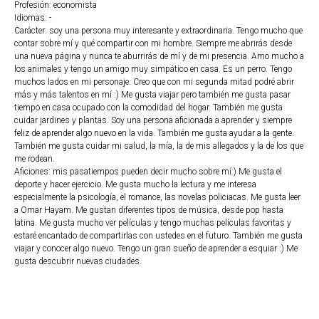
Profesión: economista
Idiomas: -
Carácter: soy una persona muy interesante y extraordinaria. Tengo mucho que
contar sobre mí y qué compartir con mi hombre. Siempre me abrirás desde
una nueva página y nunca te aburrirás de mí y de mi presencia. Amo mucho a
los animales y tengo un amigo muy simpático en casa. Es un perro. Tengo
muchos lados en mi personaje. Creo que con mi segunda mitad podré abrir
más y más talentos en mí :) Me gusta viajar pero también me gusta pasar
tiempo en casa ocupado con la comodidad del hogar. También me gusta
cuidar jardines y plantas. Soy una persona aficionada a aprender y siempre
feliz de aprender algo nuevo en la vida. También me gusta ayudar a la gente.
También me gusta cuidar mi salud, la mía, la de mis allegados y la de los que
me rodean.
Aficiones: mis pasatiempos pueden decir mucho sobre mí:) Me gusta el
deporte y hacer ejercicio. Me gusta mucho la lectura y me interesa
especialmente la psicología, el romance, las novelas policiacas. Me gusta leer
a Omar Hayam. Me gustan diferentes tipos de música, desde pop hasta
latina. Me gusta mucho ver películas y tengo muchas películas favoritas y
estaré encantado de compartirlas con ustedes en el futuro. También me gusta
viajar y conocer algo nuevo. Tengo un gran sueño de aprender a esquiar :) Me
gusta descubrir nuevas ciudades.