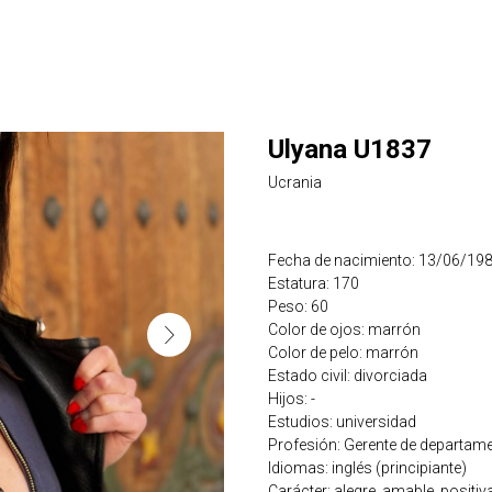
Ulyana U1837
Ucrania
Fecha de nacimiento: 13/06/19
Estatura: 170
Peso: 60
Color de ojos: marrón
Color de pelo: marrón
Estado civil: divorciada
Hijos: -
Estudios: universidad
Profesión: Gerente de departame
Idiomas: inglés (principiante)
Carácter: alegre, amable, positiva