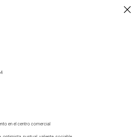
84
nto en el centro comercial
, optimista, puntual, valiente, sociable