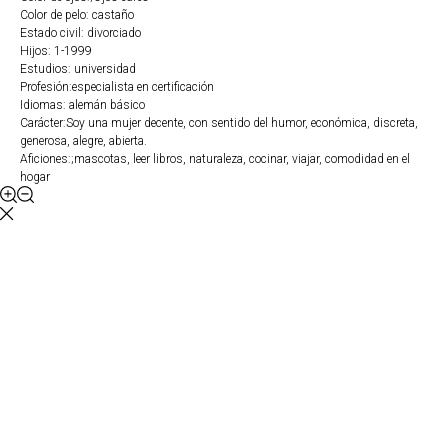
Color de pelo: castaño
Estado civil: divorciado
Hijos: 1-1999
Estudios: universidad
Profesión:especialista en certificación
Idiomas: alemán básico
Carácter:Soy una mujer decente, con sentido del humor, económica, discreta,
generosa, alegre, abierta.
Aficiones:;mascotas, leer libros, naturaleza, cocinar, viajar, comodidad en el
hogar