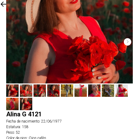
Вернуться в каталог
Alina G 4121
Fecha de nacimiento: 22/06/1977
Estatura: 158
Peso: 52
Color de ojos:;Ojos cafés