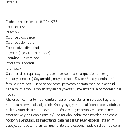
Ucrania
Fecha de nacimiento: 18/12/1976
Estatura:168
Peso: 63
Color de ojos: verde
Color de pelo: rubio
Estado civil: divorciada
Hijos: 2 (hijo 2011 hija 1997)
Estudios: universidad
Profesión: abogada
Idiomas: -
Carácter: dicen que soy muy buena persona, con la que siempre es grato
hablar y conocer :) Soy amable, muy sociable. Soy cariñosa y atenta a mi
familia y amigos. Puedo ser exigente, pero esto se trata más de la actitud
hacia mí mismo. También soy alegre y versátil, me encanta la comodidad del
hogar.
Aficiones: realmente me encanta andar en bicicleta, en mi ciudad hay una
hermosa reserva natural, la isla Khortytsya, y monto allí con placer y disfruto
de las vistas de la naturaleza. También voy al gimnasio y en general me gusta
estar activo y saludable (smiley) Leo mucho, sobre todo novelas de ciencia
ficción y aventuras, es importante para mí ser un buen especialista en mi
trabajo, así que también leo mucho literatura especializada en el campo de la